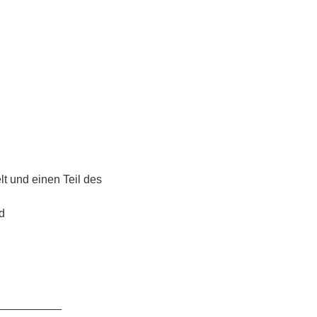
lt und einen Teil des
d
__________