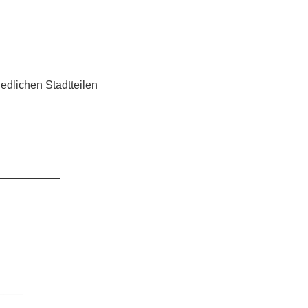
iedlichen Stadtteilen
__________
____