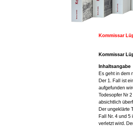
Kommissar Lüp
Kommissar Lüp
Inhaltsangabe
Es geht in dem 
Der 1. Fall ist
ei
aufgefunden wir
Todesopfer Nr 2
absichtlich über
Der ungeklärte T
Fall Nr. 4 und 5
verletzt wird. D